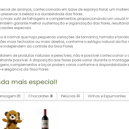
special de arranjos, confeccionado em base de esponja floral, um mater
reservar a beleza e a durabilidade das flores.
 mais sutil de folhagens e complementos, proporcionando um visual ma
l também garante melhor sustentação e organização das flores, result
casiões especiais.
sso é normal que haja pequenas variações de tamanho, formato e tonal
ões mais fechados ou mais abertos, conforme o estágio natural da fl
 e independem do controle da Gisa Flores.
atarem de produtos naturais e perecíveis, não é possível confeccionar 
hante possível. A disposição das flores pode variar durante a monta
gens, complementos e laços podem variar conforme a disponibilidade e
e elegância da Gisa Flores.
nda mais especial!
Mensagem 💌
Chocolates 🍫
Pelúcias 🧸
Vinhos e Espumantes