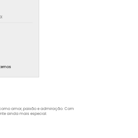
a:
ternos
s como amor, paixão e admiração. Com
ente ainda mais especial.