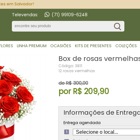
tes em Salvador!
Televendas:
(71) 99109-6248
 FLORES
LINHA PREMIUM
OCASIÕES
KITS DE PRESENTES
COLEÇÕES
Box de rosas vermelha
Código: 3811
12 rosas vermelhas
de R$ 300,00
por R$ 209,90
Informações de Entreg
Entrega agendada