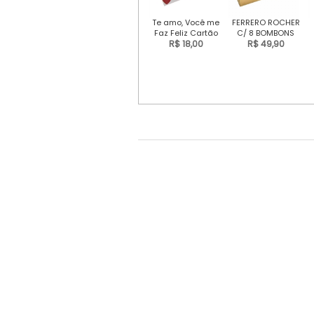
Te amo, Você me
FERRERO ROCHER
Faz Feliz Cartão
C/ 8 BOMBONS
de mensagem
R$ 18,00
R$ 49,90