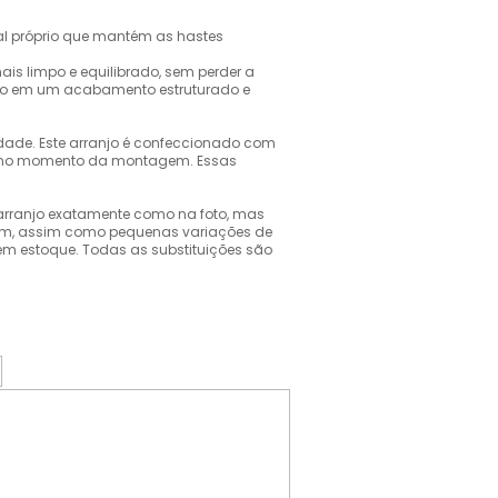
ial próprio que mantém as hastes
is limpo e equilibrado, sem perder a
ando em um acabamento estruturado e
idade. Este arranjo é confeccionado com
or no momento da montagem. Essas
o arranjo exatamente como na foto, mas
gem, assim como pequenas variações de
m estoque. Todas as substituições são