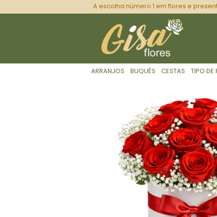
A escolha número 1 em flores e presen
ARRANJOS
BUQUÊS
CESTAS
TIPO DE