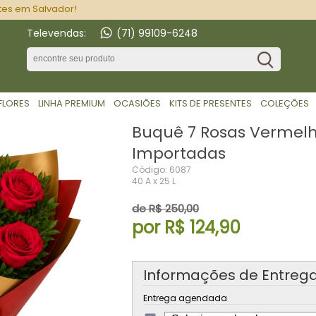
tes em Salvador!
Televendas:
(71) 99109-6248
 FLORES
LINHA PREMIUM
OCASIÕES
KITS DE PRESENTES
COLEÇÕES
Buquê 7 Rosas Vermel
Importadas
Código: 6087
40 A x 25 L
de R$ 250,00
por R$ 124,90
Informações de Entreg
Entrega agendada