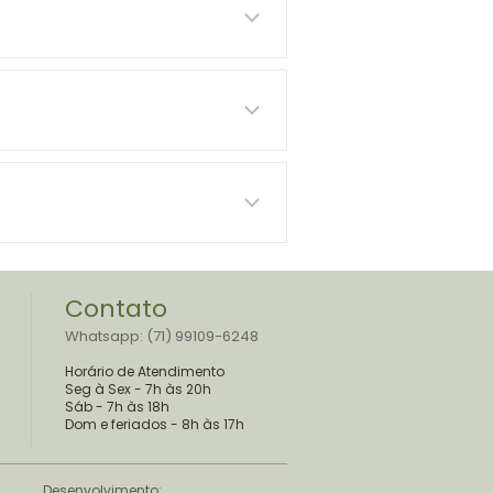
Contato
Whatsapp: (71) 99109-6248
Horário de Atendimento
Seg à Sex - 7h às 20h
Sáb - 7h às 18h
Dom e feriados - 8h às 17h
Desenvolvimento: