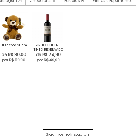
Mensagem 💌
Chocolates 🍫
Pelúcias 🧸
Vinhos e Espumantes
Urso fofo 20cm
VINHO CHILENO
TINTO RESERVADO
de R$ 80,00
de R$ 74,90
por R$ 59,90
por R$ 49,90
Siga-nos no Instagram