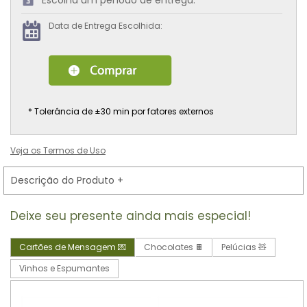
Escolha um período de entrega:
Data de Entrega Escolhida:
* Tolerância de ±30 min por fatores externos
Veja os Termos de Uso
Descrição do Produto
+
Deixe seu presente ainda mais especial!
Cartões de Mensagem 💌
Chocolates 🍫
Pelúcias 🧸
Vinhos e Espumantes